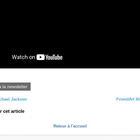
à la newsletter
chael Jackson
FriendArt Al
cet article
Retour à l'accueil