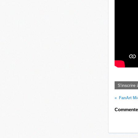
S'inscrire 
FanArt Mi
Commenter 