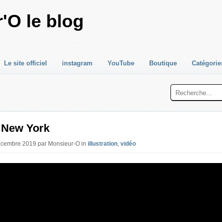
'O le blog
Le site officiel
instagram
YouTube
Boutique
Catégorie
- New York
Décembre 2019 par Monsieur-O in
illustration
,
vidéo