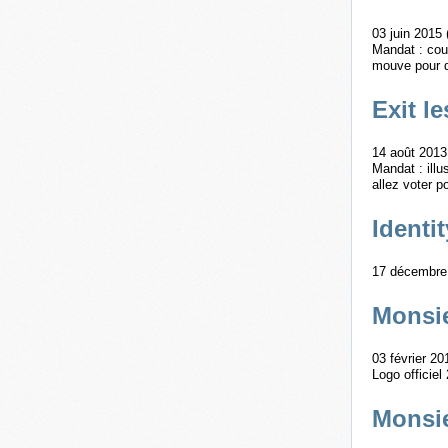
03 juin 2015 
Mandat : couv
mouve pour d
Exit l
14 août 2013
Mandat : illu
allez voter p
Identit
17 décembre 
Monsi
03 février 20
Logo officiel
Monsie