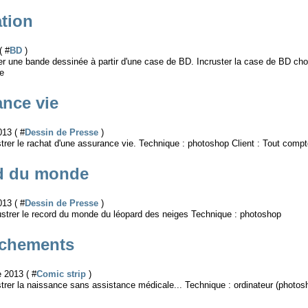
ation
( #
BD
)
er une bande dessinée à partir d'une case de BD. Incruster la case de BD cho
re
nce vie
013 ( #
Dessin de Presse
)
strer le rachat d'une assurance vie. Technique : photoshop Client : Tout compte
d du monde
013 ( #
Dessin de Presse
)
lustrer le record du monde du léopard des neiges Technique : photoshop
chements
 2013 ( #
Comic strip
)
strer la naissance sans assistance médicale... Technique : ordinateur (photos