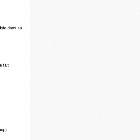
isie dans sa
 fait
hop)