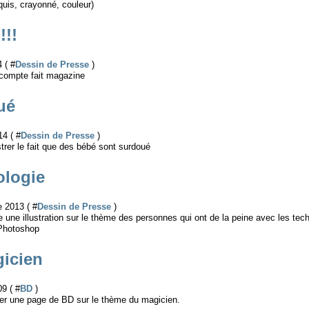
oquis, crayonné, couleur)
!!
 ( #
Dessin de Presse
)
t compte fait magazine
ué
14 ( #
Dessin de Presse
)
strer le fait que des bébé sont surdoué
ologie
 2013 ( #
Dessin de Presse
)
e une illustration sur le thème des personnes qui ont de la peine avec les tech
Photoshop
icien
09 ( #
BD
)
er une page de BD sur le thème du magicien.