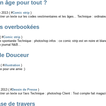
 un âge pour tout ?
 2013 ( #
Comic strip
)
strer un texte sur les codes vestimentaires et les âges... Technique : ordinate
ns overbookées
( #
Comic strip
)
e spontanée Technique : photoshop infos : ce comic strip est en noire et blanc,
n journal N&B...
de Douceur
 ( #
illustration
)
te pour une amie :)
2013 ( #
Dessin de Presse
)
strer un texte sur l'avs Technique : photoshop Client : Tout compte fait magaz
se de travers