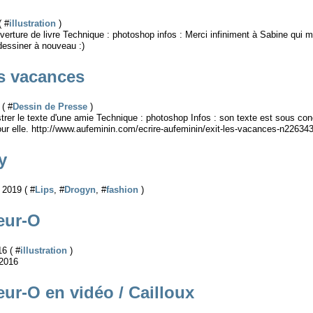
( #
illustration
)
erture de livre Technique : photoshop infos : Merci infiniment à Sabine qui m
essiner à nouveau :)
es vacances
 ( #
Dessin de Presse
)
strer le texte d'une amie Technique : photoshop Infos : son texte est sous con
our elle. http://www.aufeminin.com/ecrire-aufeminin/exit-les-vacances-n22634
y
2019 ( #
Lips
, #
Drogyn
, #
fashion
)
eur-O
16 ( #
illustration
)
 2016
ur-O en vidéo / Cailloux