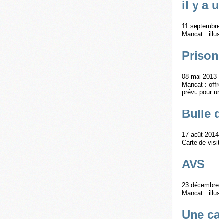
il y a
11 septembre
Mandat : illu
Priso
08 mai 2013 
Mandat : offr
prévu pour u
Bulle 
17 août 2014
Carte de visi
AVS
23 décembre 
Mandat : illu
Une ca