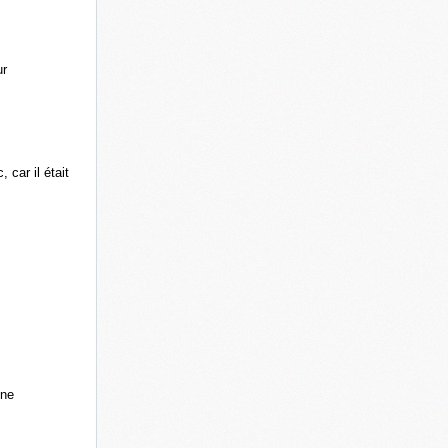
ur
 car il était
ine