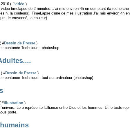
2016 ( #
vidéo
)
ne vidéo timelapse de 2 minutes. J'ai mis environ 4h en comptant (la recherche 
essin, la couleurs). TimeLapse d'une de mes illustration J'ai mis environ 4h ent
quis, le crayonné, la couleur)
( #
Dessin de Presse
)
re spontanée Technique : photoshop
dultes....
 ( #
Dessin de Presse
)
e spontanée Technique : tout sur ordinateur (photoshop)
s
( #
illustration
)
l'univers. Le o représente l'alliance entre Dieu et les hommes. Et le texte rep
 nous porte.
 humains