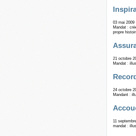
Inspir
03 mai 2009 
Mandat : cré
propre histoi
Assura
21 octobre 2
Mandat : illu
Recor
24 octobre 2
Mandant : il
Accou
11 septembre
mandat : illu