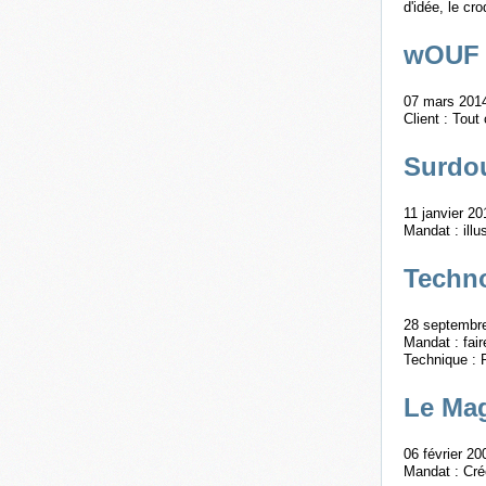
d'idée, le cr
wOUF !
07 mars 2014
Client : Tou
Surdo
11 janvier 20
Mandat : illu
Techn
28 septembre
Mandat : fair
Technique : 
Le Mag
06 février 20
Mandat : Cré