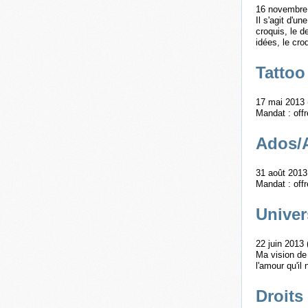
16 novembre 
Il s'agit d'u
croquis, le d
idées, le cro
Tattoo
17 mai 2013 
Mandat : off
Ados/A
31 août 2013
Mandat : offr
Univer
22 juin 2013 
Ma vision de 
l'amour qu'il
Droits