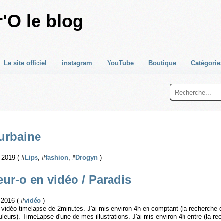
'O le blog
Le site officiel
instagram
YouTube
Boutique
Catégorie
urbaine
2019 ( #
Lips
, #
fashion
, #
Drogyn
)
ur-o en vidéo / Paradis
2016 ( #
vidéo
)
ne vidéo timelapse de 2minutes. J'ai mis environ 4h en comptant (la recherche d
uleurs). TimeLapse d'une de mes illustrations. J'ai mis environ 4h entre (la r